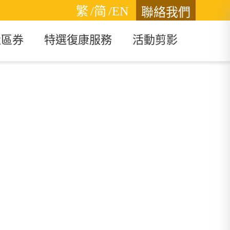
繁
/简
/EN
聯絡我們
社區券
特選復康服務
活動剪影