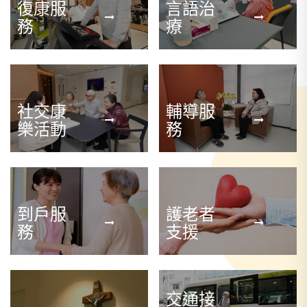
復康服
言語治
務
療
社交康
輔導服
樂活動
務
到戶服
護老者
務
支援
交通接